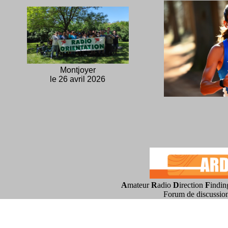
Montjoyer
le 26 avril 2026
A
mateur
R
adio
D
irection
F
indin
Forum de discussio